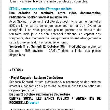
30 min – Entrée libre dans la limite des places disponibles
SERIAL, comme une série d’étranges réalités
Une création de territoire, entre vidéo documentaire,
radiophonie, spoken-word et musique live
Avec SERIAL, le collectif BallePerdue s’est invité sur le territoire
d’Alès à la rencontre de sa jeunesse pour tenter d’en révéler sa
cinégénie. Il ne vous propose pas un portrait documentaire du
territoire mais joue de son potentiel fictionnel en captant des
fragments, des moments de vie qui ressemblent étrangement à
cette foutue série dont on a oublié le nom…
Vendredi 11 et Samedi 12 Octobre 18h
– Médiathèque Alphonse
Daudet – 1h15 environ – GRATUIT dans la limite des places
disponibles
« EXPOS »
• Projet Capsule – La Jarre D’anésidora
Rébecca Konforti, artiste plasticienne, a accompagné des artistes
amateurs, habitants de 4 pensions de famille dans la réalisation de
ce projet participatif.
Du 6 au 12 octobre aux horaires d’ouverture
CENTRE SOCIAL LES BANCS PUBLICS / ANCIEN IME DE
ROCHEBELLE
(carte)