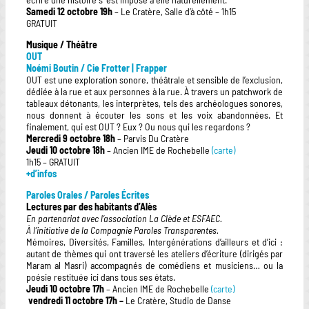
Samedi 12 octobre 19h
– Le Cratère, Salle d’à côté – 1h15
GRATUIT
Musique / Théâtre
OUT
Noémi Boutin / Cie Frotter | Frapper
OUT est une exploration sonore, théâtrale et sensible de l’exclusion,
dédiée à la rue et aux personnes à la rue. À travers un patchwork de
tableaux détonants, les interprètes, tels des archéologues sonores,
nous donnent à écouter les sons et les voix abandonnées. Et
finalement, qui est OUT ? Eux ? Ou nous qui les regardons ?
Mercredi 9 octobre 18h
– Parvis Du Cratère
Jeudi 10 octobre 18h
– Ancien IME de Rochebelle
(carte)
1h15 – GRATUIT
+d’infos
Paroles Orales / Paroles Écrites
Lectures par des habitants d’Alès
En partenariat avec l’association La Clède et ESFAEC.
À l’initiative de la Compagnie Paroles Transparentes.
Mémoires, Diversités, Familles, Intergénérations d’ailleurs et d’ici :
autant de thèmes qui ont traversé les ateliers d’écriture (dirigés par
Maram al Masri) accompagnés de comédiens et musiciens… ou la
poésie restituée ici dans tous ses états.
Jeudi 10 octobre 17h
– Ancien IME de Rochebelle
(carte)
vendredi 11 octobre 17h –
Le Cratère, Studio de Danse