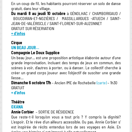
En un coup de fil, les habitants pourront réserver un solo de danse
gratuit, dans leur village.
Du mardi 8 au jeudi 10 octobre
à GÉNOLHAC / CHAMBORIGAUD /
BOUCOIRAN-ET-NOZIÈRES / MASSILLARGUES -ATUECH / SAINT-
JEAN-DE-VALÉRISCLE / SAINT-FLORENT-SUR-AUZONNET
GRATUIT SUR RÉSERVATION
+ d’infos
Cirque
UN BEAU JOUR…
Compagnie Le Doux Supplice
Un beau jour… est une proposition artistique élaborée autour d’une
grande improvisation, incluant des temps de jeux en commun, des
scènes à voir, d’autres à porter, ou à danser. Le collectif cherche à
créer un grand corps joueur avec l’objectif de susciter une grande
liesse…
Dimanche 6 octobre 17h
– Ancien IME de Rochebelle
(carte)
– 1h30
GRATUIT
+ d’infos
Théâtre
OXANA
Annie Corbier
– SORTIE DE RÉSIDENCE
Que reste-t-il lorsqu’on vous a tout pris ? Y compris la dignité?
L’espoir. Et le rêve d’un ailleurs accessible. Ou pas. Annie Corbier s’
est inspirée de récits entendus lors de ses voyages en Asie. En
écrire une histoire s’ est imposé à elle naturellement.