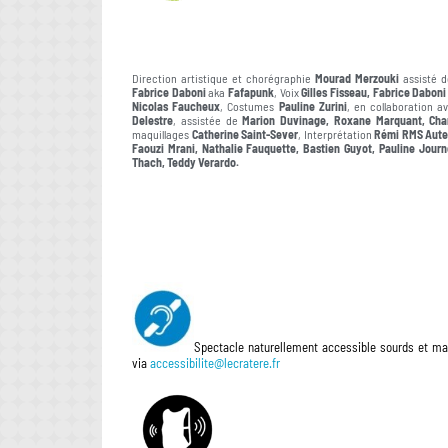
Direction artistique et chorégraphie
Mourad Merzouki
assisté 
Fabrice Daboni
aka
Fafapunk
, Voix
Gilles Fisseau, Fabrice Daboni
Nicolas Faucheux
, Costumes
Pauline Zurini
, en collaboration 
Delestre
, assistée de
Marion Duvinage, Roxane Marquant, Char
maquillages
Catherine Saint-Sever
, Interprétation
Rémi RMS Autec
Faouzi Mrani, Nathalie Fauquette, Bastien Guyot, Pauline Journ
Thach, Teddy Verardo.
Spectacle naturellement accessible sourds et ma
via
accessibilite@lecratere.fr