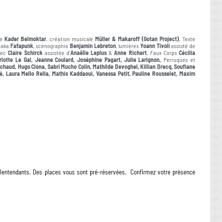
de
Kader Belmoktar
, création musicale
Müller & Makaroff (Gotan Project)
, Texte
aka
Fafapunk
, scénographie
Benjamin Lebreton
, lumières
Yoann Tivoli
assisté de
avec
Claire Schirck
assistée d’
Anaëlle Leplus
&
Anne Richert
, Faux Corps
Cécilia
lotte Le Gal, Jeanne Coulard, Joséphine Pagart, Julie Larignon,
Perruques et
haud, Hugo Ciona, Sabri Mucho Colin, Mathilde Devoghel, Killian Drecq, Soufiane
é, Laura Mello Rella, Mathis Kaddaoui, Vanessa Petit, Pauline Rousselet, Maxim
lentendants. Des places vous sont pré-réservées. Confirmez votre présence