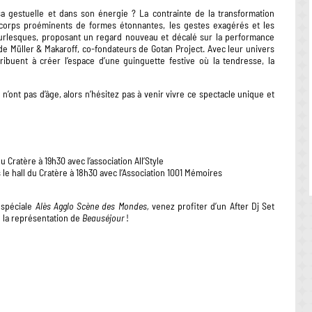
sa gestuelle et dans son énergie ? La contrainte de la transformation
orps proéminents de formes étonnantes, les gestes exagérés et les
burlesques, proposant un regard nouveau et décalé sur la performance
e Müller & Makaroff, co-fondateurs de Gotan Project. Avec leur univers
tribuent à créer l’espace d’une guinguette festive où la tendresse, la
 n’ont pas d’âge, alors n’hésitez pas à venir vivre ce spectacle unique et
 Cratère à 19h30 avec l’association All’Style
le hall du Cratère à 18h30 avec l’Association 1001 Mémoires
 spéciale
Alès Agglo Scène des Mondes,
venez profiter d’un After Dj Set
e la représentation de
Beauséjour
!