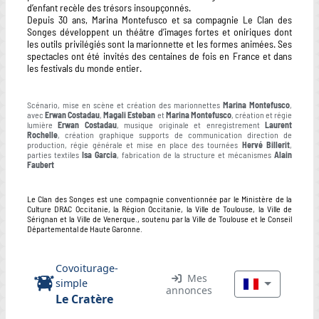
d’enfant recèle des trésors insoupçonnés.
Depuis 30 ans, Marina Montefusco et sa compagnie Le Clan des
Songes développent un théâtre d’images fortes et oniriques dont
les outils privilégiés sont la marionnette et les formes animées. Ses
spectacles ont été invités des centaines de fois en France et dans
les festivals du monde entier.
Scénario, mise en scène et création des marionnettes
Marina Montefusco
,
avec
Erwan Costadau
,
Magali Esteban
et
Marina Montefusco
, création et régie
lumière
Erwan Costadau
, musique originale et enregistrement
Laurent
Rochelle
, création graphique supports de communication direction de
production, régie générale et mise en place des tournées
Hervé Billerit
,
parties textiles
Isa Garcia
, fabrication de la structure et mécanismes
Alain
Faubert
Le Clan des Songes est une compagnie conventionnée par le Ministère de la
Culture DRAC Occitanie, la Région Occitanie, la Ville de Toulouse, la Ville de
Sérignan et la Ville de Venerque., soutenu par la Ville de Toulouse et le Conseil
Départemental de Haute Garonne.