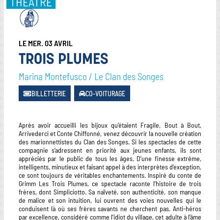
THÉÂTRE
LE MER. 03 AVRIL
TROIS PLUMES
Marina Montefusco / Le Clan des Songes
BILLETTERIE
CO-VOITURAGE
Après avoir accueilli les bijoux qu’étaient Fragile, Bout à Bout,
Arrivederci et Conte Chiffonné, venez découvrir la nouvelle création
des marionnettistes du Clan des Songes. Si les spectacles de cette
compagnie s’adressent en priorité aux jeunes enfants, ils sont
appréciés par le public de tous les âges. D’une finesse extrême,
intelligents, minutieux et faisant appel à des interprètes d’exception,
ce sont toujours de véritables enchantements. Inspiré du conte de
Grimm Les Trois Plumes, ce spectacle raconte l’histoire de trois
frères, dont Simpliciotto. Sa naïveté, son authenticité, son manque
de malice et son intuition, lui ouvrent des voies nouvelles qui le
conduisent là où ses frères savants ne cherchent pas. Anti-héros
par excellence, considéré comme l’idiot du village, cet adulte à l’âme