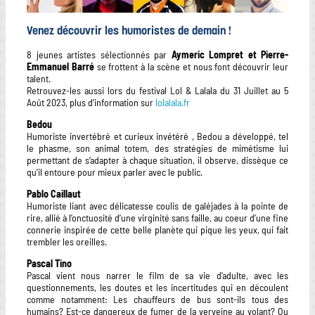
Venez découvrir les humoristes de demain !
8 jeunes artistes sélectionnés par
Aymeric Lompret et Pierre-
Emmanuel Barré
se frottent à la scène et nous font découvrir leur
talent.
Retrouvez-les aussi lors du festival Lol & Lalala du 31 Juillet au 5
Août 2023, plus d’information sur
lolalala.fr
Bedou
Humoriste invertébré et curieux invétéré , Bedou a développé, tel
le phasme, son animal totem, des stratégies de mimétisme lui
permettant de s’adapter à chaque situation, il observe, dissèque ce
qu’il entoure pour mieux parler avec le public.
Pablo Caillaut
Humoriste liant avec délicatesse coulis de galéjades à la pointe de
rire, allié à l’onctuosité d’une virginité sans faille, au coeur d’une fine
connerie inspirée de cette belle planète qui pique les yeux, qui fait
trembler les oreilles.
Pascal Tino
Pascal vient nous narrer le film de sa vie d’adulte, avec les
questionnements, les doutes et les incertitudes qui en découlent
comme notamment: Les chauffeurs de bus sont-ils tous des
humains? Est-ce dangereux de fumer de la verveine au volant? Ou