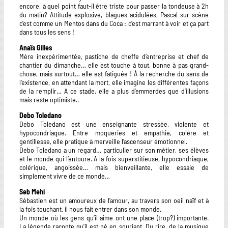
encore, à quel point faut-il être triste pour passer la tondeuse à 2h
du matin? Attitude explosive, blagues acidulées, Pascal sur scène
c’est comme un Mentos dans du Coca : c’est marrant à voir et ça part
dans tous les sens !
Anaïs Gilles
Mère inexpérimentée, pastiche de cheffe d’entreprise et chef de
chantier du dimanche… elle est touche à tout, bonne à pas grand-
chose, mais surtout… elle est fatiguée ! À la recherche du sens de
l’existence, en attendant la mort, elle imagine les différentes façons
de la remplir… A ce stade, elle a plus d’emmerdes que d’illusions
mais reste optimiste..
Debo Toledano
Debo Toledano est une enseignante stressée, violente et
hypocondriaque. Entre moqueries et empathie, colère et
gentillesse, elle pratique à merveille l’ascenseur émotionnel.
Debo Toledano a un regard… particulier sur son métier, ses élèves
et le monde qui l’entoure. A la fois superstitieuse, hypocondriaque,
colérique, angoissée… mais bienveillante, elle essaie de
simplement vivre de ce monde…
Seb Mehi
Sébastien est un amoureux de l’amour, au travers son oeil naïf et à
la fois touchant, il nous fait entrer dans son monde.
Un monde où les gens qu’il aime ont une place (trop?) importante.
La légende raconte qu’il est né en souriant. Du rire, de la musique