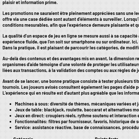
plaisir et information prime.
Les promotions ne sauraient être pleinement appréciées sans une lectu
offre via une case dédiée sont autant d’éléments à surveiller. Lorsqu’i
conditions mesurables, afin que l’expérience demeure plaisante et q
La qualité d’un espace de jeu en ligne se mesure aussi à sa capacité à 
expérience fluide, que l’on soit sur smartphone ou sur ordinateur. Ici
Dans la pratique, il est plaisant de parcourir les catégories, de modi
Au-delà des contenus et des avantages mis en avant, la dimension re
organismes d’aide témoigne d’une volonté de protéger les utilisateu
liées aux transactions, à la validation des comptes ou aux règles de 
Avant de se lancer, une bonne pratique consiste à tester plusieurs ti
tournois. Les joueurs avisés consultent également les pages d’aide po
L’expérience qui en résulte est d’autant plus agréable que les informat
Machines à sous: diversité de thèmes, mécaniques variées et ja
Jeux de table: blackjack, roulette, baccarat et alternatives 
Jeux en direct: croupiers réels, rythme soutenu et interaction
Fonctionnalités: filtres par fournisseur, favoris, historique de 
Service: assistance réactive, base de connaissances, procédur
Catégorie
Points forts