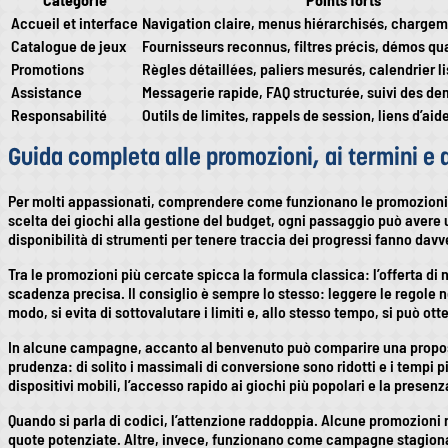
Accueil et interface
Navigation claire, menus hiérarchisés, chargem
Catalogue de jeux
Fournisseurs reconnus, filtres précis, démos qu
Promotions
Règles détaillées, paliers mesurés, calendrier li
Assistance
Messagerie rapide, FAQ structurée, suivi des d
Responsabilité
Outils de limites, rappels de session, liens d’aid
Guida completa alle promozioni, ai termini e a
Per molti appassionati, comprendere come funzionano le promozioni è la
scelta dei giochi alla gestione del budget, ogni passaggio può avere un
disponibilità di strumenti per tenere traccia dei progressi fanno dav
Tra le promozioni più cercate spicca la formula classica: l’offerta di 
scadenza precisa. Il consiglio è sempre lo stesso: leggere le regole n
modo, si evita di sottovalutare i limiti e, allo stesso tempo, si può ot
In alcune campagne, accanto al benvenuto può comparire una propost
prudenza: di solito i massimali di conversione sono ridotti e i tempi pi
dispositivi mobili, l’accesso rapido ai giochi più popolari e la presenz
Quando si parla di codici, l’attenzione raddoppia. Alcune promozioni 
quote potenziate. Altre, invece, funzionano come campagne stagionali l