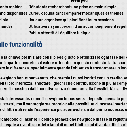
ents rapides
Débutants recherchant une prise en main simple
and disponibles
Curieux souhaitant comparer mécaniques et thèmes
sible
Joueurs organisés qui planifient leurs sessions
emandes
Utilisateurs ayant besoin d’un accompagnement régul
e
Public attentif à l’équilibre ludique
lle funzionalità
 chiave per iniziare con il piede giusto e ottimizzare ogni fase dell’e
 impatto concreto sul valore ottenuto. In questo contesto, la trasparenz
vero la differenza, specialmente quando l’obiettivo è trasformare un in
newgioco bonus benvenuto, che premia i nuovi iscritti con un credito extr
ella loro interezza, annotare i giochi che contribuiscono di più al com
tenere il massimo dall’incentivo senza rinunciare alla flessibilità o al d
a interessante, come il newgioco bonus senza deposito, pensata per c
ù stretti, ma il vantaggio sta proprio nella possibilità di testare interf
a di filtri utili rende l’esperienza più scorrevole sin dal primo accesso,
richiedono di inserire il codice promozione newgioco in fase di registr
egate a eventi sportivi o lanci di nuovi titoli, e qui diventa utile isc