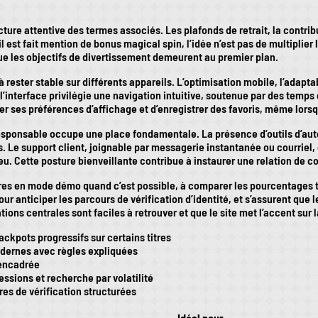
re attentive des termes associés. Les plafonds de retrait, la contribu
l est fait mention de bonus magical spin, l’idée n’est pas de multiplier
ue les objectifs de divertissement demeurent au premier plan.
rester stable sur différents appareils. L’optimisation mobile, l’adaptab
, l’interface privilégie une navigation intuitive, soutenue par des tem
fier ses préférences d’affichage et d’enregistrer des favoris, même lors
sponsable occupe une place fondamentale. La présence d’outils d’auto
rs. Le support client, joignable par messagerie instantanée ou courri
jeu. Cette posture bienveillante contribue à instaurer une relation de c
tres en mode démo quand c’est possible, à comparer les pourcentages th
ur anticiper les parcours de vérification d’identité, et s’assurent qu
ions centrales sont faciles à retrouver et que le site met l’accent sur l
ckpots progressifs sur certains titres
modernes avec règles expliquées
 encadrée
sessions et recherche par volatilité
es de vérification structurées
Idéal pour