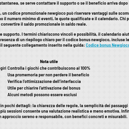
tantanea, se serve contattare il supporto o se il beneficio arriva dopo 
, un codice promozionale newgioco può riservare vantaggi sulle scommes
o il numero minimo di eventi, le quote qualificate e il calendario. Chi p
i convertire il saldo promozionale in saldo reale.
supporto. I termini chiariscono vincoli e possibilità, il calendario aiut
e presenza di un riepilogo chiaro per il codice bonus newgioco, incluse le
e il seguente collegamento inserito nella guida:
Codice bonus Newgioc
Nota utile
giri
Controlla i giochi che contribuiscono al 100%
Usa promemoria per non perdere il beneficio
Verifica l’ottimizzazione dell’interfaccia
Utile per chiarire l’attivazione del bonus
Alcuni metodi possono essere esclusi
e in pochi dettagli: la chiarezza delle regole, la semplicità dei passag
su più sessioni consente una valutazione realistica e meno emotiva. Inf
n approccio sereno e responsabile, con benefici concreti e misurabili.