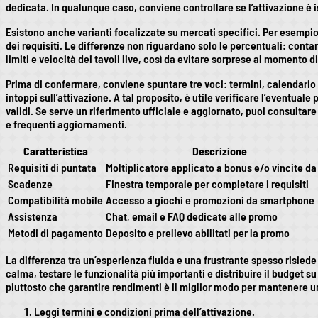
dedicata. In qualunque caso, conviene controllare se l’attivazione è is
Esistono anche varianti focalizzate su mercati specifici. Per esempio
dei requisiti. Le differenze non riguardano solo le percentuali: contan
limiti e velocità dei tavoli live, così da evitare sorprese al momento d
Prima di confermare, conviene spuntare tre voci: termini, calendario e 
intoppi sull’attivazione. A tal proposito, è utile verificare l’eventual
validi. Se serve un riferimento ufficiale e aggiornato, puoi consultar
e frequenti aggiornamenti.
Caratteristica
Descrizione
Requisiti di puntata
Moltiplicatore applicato a bonus e/o vincite da 
Scadenze
Finestra temporale per completare i requisiti
Compatibilità mobile
Accesso a giochi e promozioni da smartphone
Assistenza
Chat, email e FAQ dedicate alle promo
Metodi di pagamento
Deposito e prelievo abilitati per la promo
La differenza tra un’esperienza fluida e una frustrante spesso risied
calma, testare le funzionalità più importanti e distribuire il budget 
piuttosto che garantire rendimenti è il miglior modo per mantenere u
Leggi termini e condizioni prima dell’attivazione.