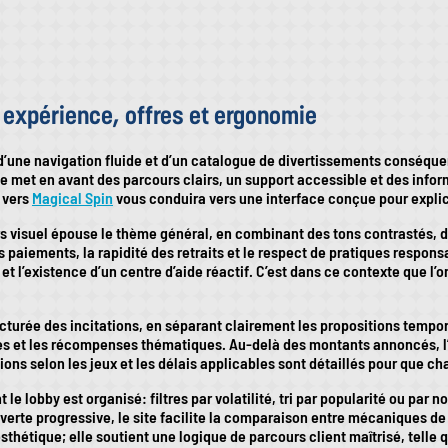
: expérience, offres et ergonomie
une navigation fluide et d’un catalogue de divertissements conséquent,
 elle met en avant des parcours clairs, un support accessible et des inf
t vers
Magical Spin
vous conduira vers une interface conçue pour explici
rs visuel épouse le thème général, en combinant des tons contrastés, d
paiements, la rapidité des retraits et le respect de pratiques responsabl
 et l’existence d’un centre d’aide réactif. C’est dans ce contexte que l
turée des incitations, en séparant clairement les propositions temporai
 et les récompenses thématiques. Au-delà des montants annoncés, l’atten
ions selon les jeux et les délais applicables sont détaillés pour que c
le lobby est organisé: filtres par volatilité, tri par popularité ou par 
rte progressive, le site facilite la comparaison entre mécaniques de m
hétique; elle soutient une logique de parcours client maîtrisé, telle qu