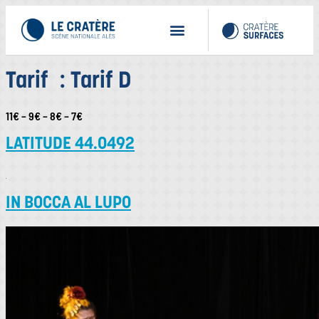
Tarif :
Tarif D
11€ – 9€ – 8€ – 7€
LATITUDE 44.0492
IN BOCCA AL LUPO